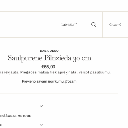
0
Latviešu
Grozs
0
DABA DECO
Saulpurene Pilnziedā 30 cm
€55,00
Parastā
cena
is iekļauts.
Piegādes maksa
tiek aprēķināta, veicot pasūtījumu.
Pievieno savam iepirkumu grozam
RINĀŠANAS METODE
Pelēks
Melns
Atvērt
as