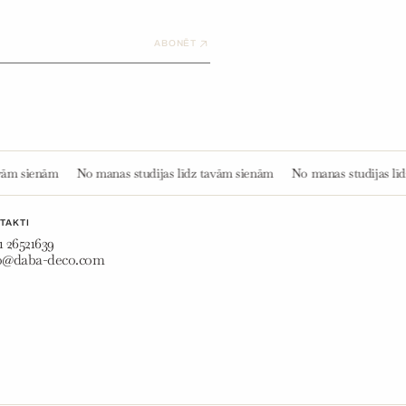
ABONĒT
studijas līdz tavām sienām
No manas studijas līdz tavām sienām
No ma
TAKTI
1 26521639
fo@daba-deco.com