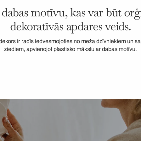
s dabas motīvu, kas var būt orģ
dekoratīvās apdares veids.
dekors ir radīs iedvesmojoties no meža dzīvniekiem un s
ziediem, apvienojot plastisko mākslu ar dabas motīvu.