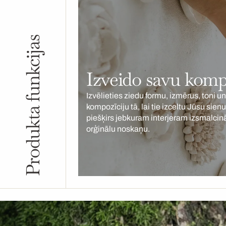
Produkta funkcijas
Izveido savu komp
Izvēlieties ziedu formu, izmērus, toni un
kompozīciju tā, lai tie izceltu Jūsu sien
piešķirs jebkuram interjeram izsmalcin
orģinālu noskaņu.