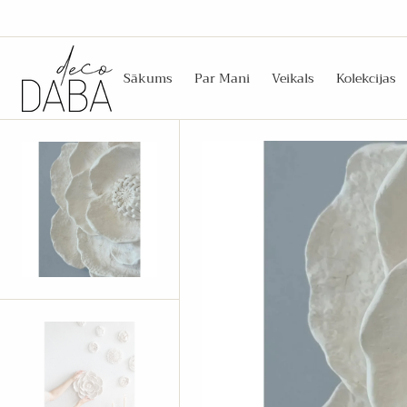
Z
S
A
T
U
Sākums
Par Mani
Veikals
Kolekcijas
R
U