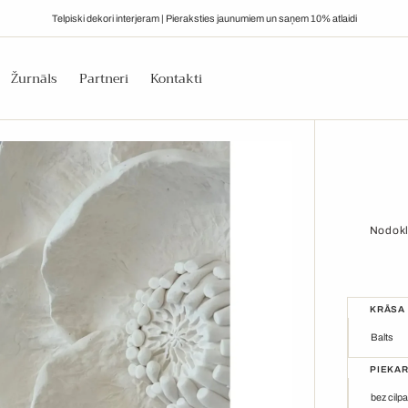
Telpiski dekori interjeram | Pieraksties jaunumiem un saņem 10% atlaidi
Žurnāls
Partneri
Kontakti
Nodokl
KRĀSA
Balts
PIEKA
Balts
Bronza
Atvērt
bez cilp