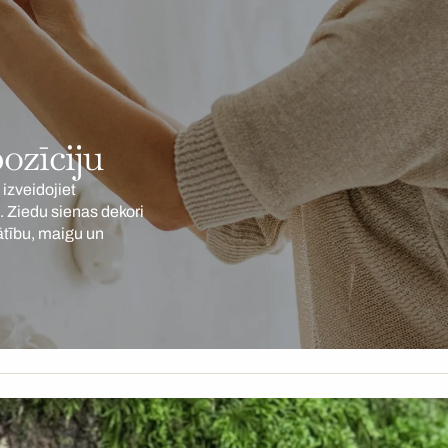
ozīciju
 izveidojiet
u. Ziedu sienas dekori
ātību, maigu un