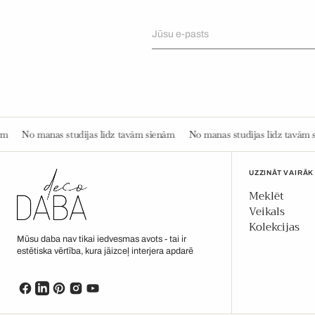
Jūsu e-pasts
 līdz tavām sienām
No manas studijas līdz tavām sienām
No manas stud
UZZINĀT VAIRĀK
Meklēt
Veikals
Kolekcijas
Mūsu daba nav tikai iedvesmas avots - tai ir
estētiska vērtība, kura jāizceļ interjera apdarē