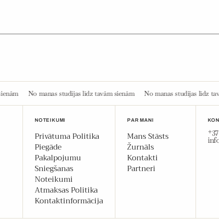
ijas līdz tavām sienām
No manas studijas līdz tavām sienām
No manas 
NOTEIKUMI
PAR MANI
KON
+37
Privātuma Politika
Mans Stāsts
in
Piegāde
Žurnāls
Pakalpojumu
Kontakti
Sniegšanas
Partneri
Noteikumi
Atmaksas Politika
Kontaktinformācija