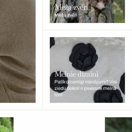
Meža zvēri
Meža zvēri
Melnie dizaini
Patīk drosmīgi risinājumi? Visi
ziedu dekori ir pieejami melnā
tonī